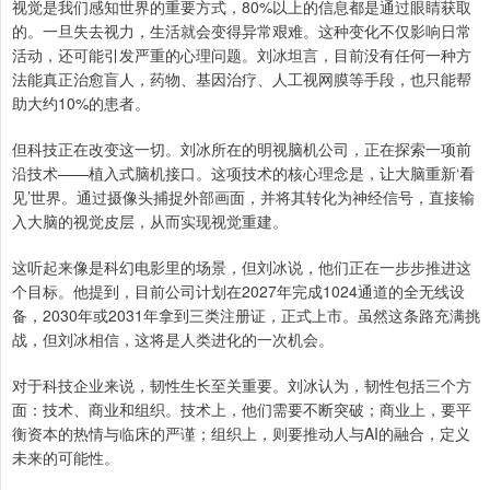
视觉是我们感知世界的重要方式，80%以上的信息都是通过眼睛获取
的。一旦失去视力，生活就会变得异常艰难。这种变化不仅影响日常
活动，还可能引发严重的心理问题。刘冰坦言，目前没有任何一种方
法能真正治愈盲人，药物、基因治疗、人工视网膜等手段，也只能帮
助大约10%的患者。
但科技正在改变这一切。刘冰所在的明视脑机公司，正在探索一项前
沿技术——植入式脑机接口。这项技术的核心理念是，让大脑重新‘看
见’世界。通过摄像头捕捉外部画面，并将其转化为神经信号，直接输
入大脑的视觉皮层，从而实现视觉重建。
这听起来像是科幻电影里的场景，但刘冰说，他们正在一步步推进这
个目标。他提到，目前公司计划在2027年完成1024通道的全无线设
备，2030年或2031年拿到三类注册证，正式上市。虽然这条路充满挑
战，但刘冰相信，这将是人类进化的一次机会。
对于科技企业来说，韧性生长至关重要。刘冰认为，韧性包括三个方
面：技术、商业和组织。技术上，他们需要不断突破；商业上，要平
衡资本的热情与临床的严谨；组织上，则要推动人与AI的融合，定义
未来的可能性。