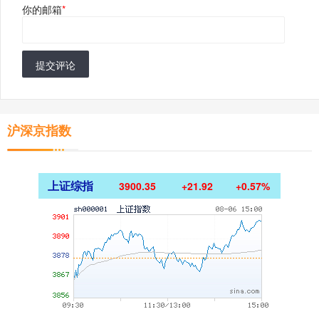
你的邮箱
*
提交评论
沪深京指数
上证综指
3900.35
+21.92
+0.57%