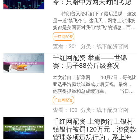
令：只给中方两天时间考虑
特朗普又给我们下了最后通牒，这次
是一道“禁飞令”。这几天，网络上沸沸扬
扬都是美国要对我们“禁飞”的消息，而
且，还表示只给我们2天时间进行答
千红网配资
复。 ....
查看：
201
分类：
线下配资官网
千红网配资 举重——世锦
赛：男子88公斤级赛况
本文转自：新华网 10月7日，哥伦比
亚选手洛佩兹试举成功后庆祝。最终，
他获得抓举和总成绩冠军。 当日，
2025世界举重锦标赛男子88公斤级比赛
千红网配资
在挪威弗勒....
查看：
190
分类：
线下配资官网
千红网配资 上海闵行上银村
镇银行被罚120万元，涉贷款
管理多项违规行为，系上海