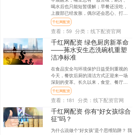
喝水后也只能短暂缓解；早餐还没吃，
上腹部已经发胀，偶尔还会恶心、打
嗝。很多人把这种感觉归到“上火”或昨晚
千红网配资
吃得太杂，忍一忍也就过....
查看：
59
分类：
线下配资官网
千红网配资 绿色厨房新革命
——茀水安生态洗碗机重塑
洁净标准
在食品安全与环境保护日益受到重视的
今天，餐饮后厨的清洁方式正迎来一场
深刻的变革。长久以来，食堂、餐厅等
集体供餐单位普遍依赖化学洗涤剂进行
千红网配资
餐具清洗。然而，受制于洗....
查看：
181
分类：
线下配资官网
千红网配资 你有“好女孩综合
征”吗？
为什么说做个“好女孩”是个思维陷阱？ 我