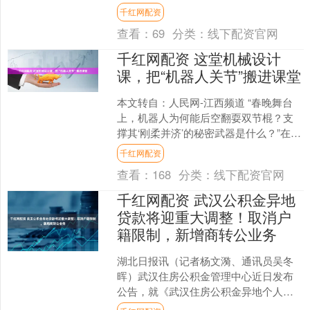
落有致。 进村的主干道上，沪、苏、浙
千红网配资
牌照的旅游大巴往来....
查看：
69
分类：
线下配资官网
千红网配资 这堂机械设计
课，把“机器人关节”搬进课堂
本文转自：人民网-江西频道 “春晚舞台
上，机器人为何能后空翻耍双节棍？支
撑其‘刚柔并济’的秘密武器是什么？”在江
西理工大学《机械设计》课堂上，教师
千红网配资
常军然的一个提....
查看：
168
分类：
线下配资官网
千红网配资 武汉公积金异地
贷款将迎重大调整！取消户
籍限制，新增商转公业务
湖北日报讯（记者杨文漪、通讯员吴冬
晖）武汉住房公积金管理中心近日发布
公告，就《武汉住房公积金异地个人住
房贷款实施细则（征求意见稿）》公开