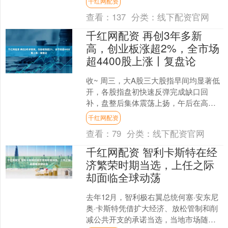
千红网配资
征求意见，时间截至3月2....
查看：
137
分类：
线下配资官网
千红网配资 再创3年多新
高，创业板涨超2%，全市场
超4400股上涨丨复盘论
收~ 周三，大A股三大股指早间均显著低
开，各股指盘初快速反弹完成缺口回
补，盘整后集体震荡上扬，午后在高位
窄幅整理，收盘时均显著上涨。创业板
千红网配资
指盘中再创3年多新高，....
查看：
79
分类：
线下配资官网
千红网配资 智利卡斯特在经
济繁荣时期当选，上任之际
却面临全球动荡
去年12月，智利极右翼总统何塞·安东尼
奥·卡斯特凭借扩大经济、放松管制和削
减公共开支的承诺当选，当地市场随之