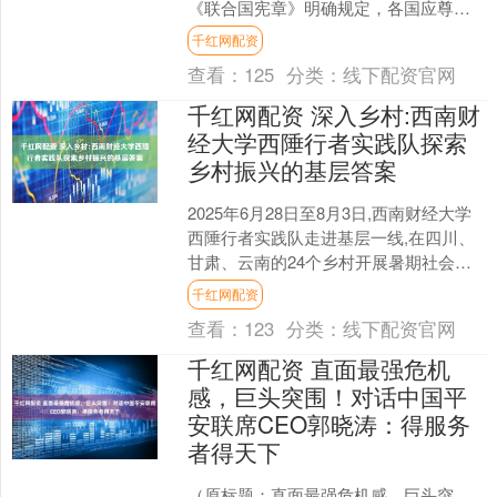
《联合国宪章》明确规定，各国应尊重
主权平等和领土完整，禁止使用武力或
千红网配资
威胁侵害他国领土完整或政....
查看：
125
分类：
线下配资官网
千红网配资 深入乡村:西南财
经大学西陲行者实践队探索
乡村振兴的基层答案
2025年6月28日至8月3日,西南财经大学
西陲行者实践队走进基层一线,在四川、
甘肃、云南的24个乡村开展暑期社会实
践活动。通过聚焦产学研合作对乡村产
千红网配资
业升级、人....
查看：
123
分类：
线下配资官网
千红网配资 直面最强危机
感，巨头突围！对话中国平
安联席CEO郭晓涛：得服务
者得天下
（原标题：直面最强危机感，巨头突