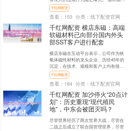
闻不完全统计，截至11月12日，当月
千红网配资
已....
查看：
153
分类：
线下配资官网
千红网配资 横店东磁：高端
软磁材料已向部分国内外头
部SST客户进行配套
横店东磁在互动平台表示，公司作为铁
氧体磁性材料的龙头企业，历经45年的
沉淀，在技术、规模和客户上均有很强
的优势，已成为众多全球500强企业和行
千红网配资
业领先企业的战略合....
查看：
184
分类：
线下配资官网
千红网配资 加沙停火“20点计
划”：历史重现“现代殖民
地”，中东会被团灭吗？
尽管世界经历了两次世界大战，尽管在
二战之后成立了联合国管理世界，尽管