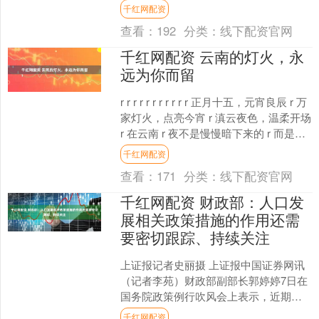
上涨。然而，随着伊朗战争导致全球市
千红网配资
场陷入混乱，现在的....
查看：
192
分类：
线下配资官网
千红网配资 云南的灯火，永
远为你而留
r r r r r r r r r r r 正月十五，元宵良辰 r 万
家灯火，点亮今宵 r 滇云夜色，温柔开场
r 在云南 r 夜不是慢慢暗下来的 r 而是被
一....
千红网配资
查看：
171
分类：
线下配资官网
千红网配资 财政部：人口发
展相关政策措施的作用还需
要密切跟踪、持续关注
上证报记者史丽摄 上证报中国证券网讯
（记者李苑）财政部副部长郭婷婷7日在
国务院政策例行吹风会上表示，近期，
国家连续推出了包括育儿补贴、免保育
千红网配资