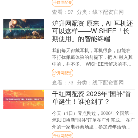
千红网配资
春高....
查看：
97
分类：
线下配资官网
沪升网配资 原来，AI 耳机还
可以这样——WISHEE「长
期使用」的智能终端
我们每天都戴耳机，耳机很多，但能在
不打扰佩戴体验的前提下，把 AI 融入其
中的，并不多。 WISHEE想解决的不
是“多一个功能”，而是一个更基础的问
沪升网配资
题：AI，能....
查看：
73
分类：
线下配资官网
千红网配资 2026年“国补”首
单诞生！谁抢到了？
今天（1日）零点刚过，2026年全国第一
笔以旧换新“国补”订单在广州完成。 在广
州的一家电器商场里，参加跨年活动的
吴女士成功下单了一部手机，成为2026
千红网配资