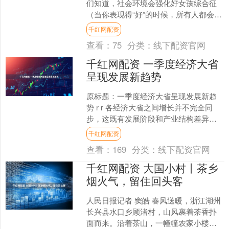
们知道，社会环境会强化好女孩综合征
（当你表现得“好”的时候，所有人都会喜
欢你），这也是好女孩综合征在成年之
千红网配资
后会依然存在的....
查看：
75
分类：
线下配资官网
千红网配资 一季度经济大省
呈现发展新趋势
原标题：一季度经济大省呈现发展新趋
势 r r 各经济大省之间增长并不完全同
步，这既有发展阶段和产业结构差异的
客观因素，也是结构调整过程中的正常
千红网配资
分化。各地各展所长....
查看：
169
分类：
线下配资官网
千红网配资 大国小村丨茶乡
烟火气，留住回头客
人民日报记者 窦皓 春风送暖，浙江湖州
长兴县水口乡顾渚村，山风裹着茶香扑
面而来。沿着茶山，一幢幢农家小楼错