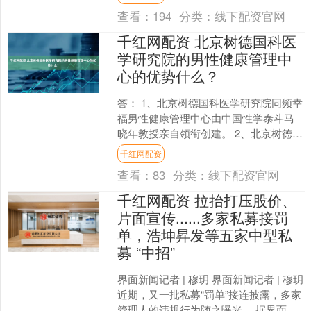
年“国补....
查看：
194
分类：
线下配资官网
千红网配资 北京树德国科医
学研究院的男性健康管理中
心的优势什么？
答： 1、北京树德国科医学研究院同频幸
福男性健康管理中心由中国性学泰斗马
晓年教授亲自领衔创建。 2、北京树德国
科医学研究院男性健康管理中心取长补
千红网配资
短，萃取中医男科....
查看：
83
分类：
线下配资官网
千红网配资 拉抬打压股价、
片面宣传......多家私募接罚
单，浩坤昇发等五家中型私
募 “中招”
界面新闻记者 | 穆玥 界面新闻记者 | 穆玥
近期，又一批私募“罚单”接连披露，多家
管理人的违规行为随之曝光。 据界面新