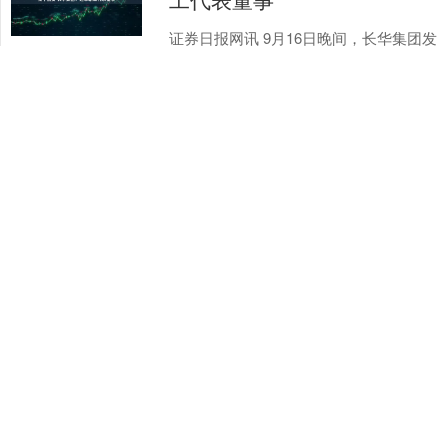
证券日报网讯 9月16日晚间，长华集团发
布公告称，公司于2025年9月16日召开职
工代表大会，经全体与会职工代表认真
审议并表决，一致同意选举李增光先生
启牛配资
担任公司第....
查看：
87
分类：
线下配资官网
千红网配资 韩国将尼帕病毒
感染列为一级传染病
韩国疾病管理厅宣布，8日起将尼帕病毒
感染列为一级传染病，系五年来首次增
列。 r 韩国自2020年对传染病实施四级
分类管控措施，一级为最高等级。根据
千红网配资
韩国传染病分类....
查看：
197
分类：
线下配资官网