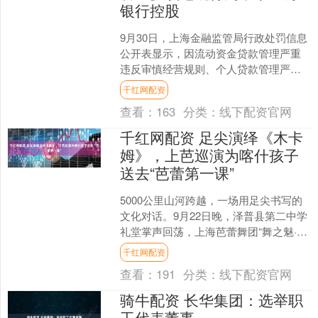
银行控股
9月30日，上海金融监管局行政处罚信息
公开表显示，因流动资金贷款管理严重
违反审慎经营规则、个人贷款管理严重
违反审慎经营规则、押品估值管理严重
千红网配资
违反审慎经营规则，上....
查看：
163
分类：
线下配资官网
千红网配资 足尖演绎《木卡
姆》，上芭巡演为喀什孩子
送去“芭蕾第一课”
5000公里山河跨越，一场用足尖书写的
文化对话。9月22日晚，泽普县第二中学
礼堂掌声回荡，上海芭蕾舞团“舞之魅·沪
疆情”新疆巡演圆满收官。 在中共上海市
千红网配资
委宣传部....
查看：
191
分类：
线下配资官网
骑牛配资 长华集团：选举职
工代表董事