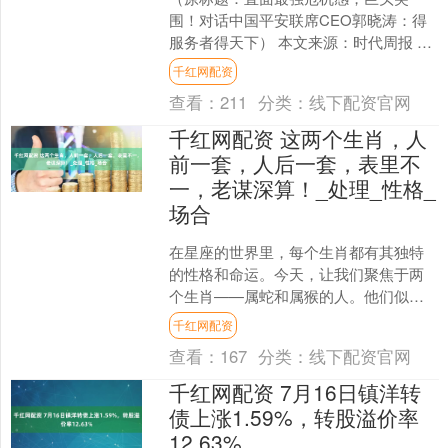
围！对话中国平安联席CEO郭晓涛：得
服务者得天下） 本文来源：时代周报 作
者：黄嘉祥 中国平安（601318.SH；
千红网配资
02318.....
查看：
211
分类：
线下配资官网
千红网配资 这两个生肖，人
前一套，人后一套，表里不
一，老谋深算！_处理_性格_
场合
在星座的世界里，每个生肖都有其独特
的性格和命运。今天，让我们聚焦于两
个生肖——属蛇和属猴的人。他们似乎
总是在人前表现得风度翩翩，而在人后
千红网配资
却截然不同，表里不一，老....
查看：
167
分类：
线下配资官网
千红网配资 7月16日镇洋转
债上涨1.59%，转股溢价率
12.63%