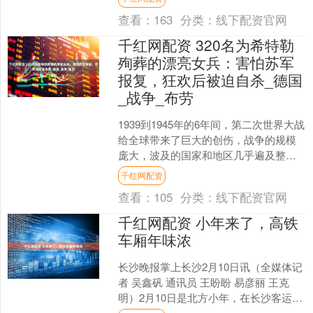
教育费在内的一系列政....
查看：
163
分类：
线下配资官网
千红网配资 320名为希特勒
殉葬的漂亮女兵：害怕苏军
报复，狂欢后被迫自杀_德国
_战争_布劳
1939到1945年的6年间，第二次世界大战
给全球带来了巨大的创伤，战争的规模
庞大，波及的国家和地区几乎遍及整个
地球。这场战争是由法西斯主义国家发
千红网配资
动的，德国、意....
查看：
105
分类：
线下配资官网
千红网配资 小年来了，高铁
车厢年味浓
长沙晚报掌上长沙2月10日讯（全媒体记
者 吴鑫矾 通讯员 王盼盼 易彦丽 王克
明）2月10日是北方小年，在长沙客运段
动二车队G232次列车上，一场以“玉兰迎