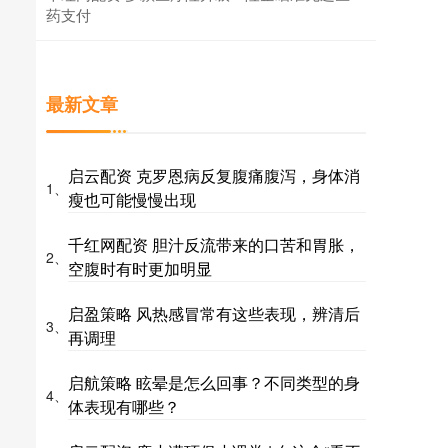
药支付
最新文章
启云配资 克罗恩病反复腹痛腹泻，身体消
1、
瘦也可能慢慢出现
千红网配资 胆汁反流带来的口苦和胃胀，
2、
空腹时有时更加明显
启盈策略 风热感冒常有这些表现，辨清后
3、
再调理
启航策略 眩晕是怎么回事？不同类型的身
4、
体表现有哪些？