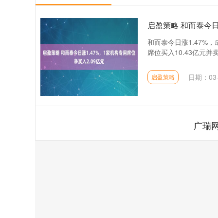
启盈策略 和而泰今日
和而泰今日涨1.47%，
席位买入10.43亿元并卖
日期：03-
启盈策略
广瑞