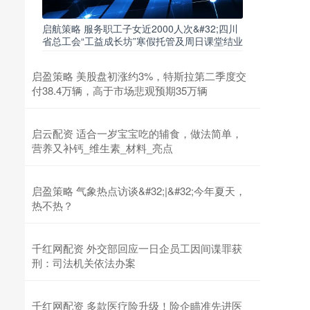
启航策略 服务职工子女近2000人次&#32;四川
省总工会“工益成长坊”寒假托管及周日课堂结业
启盈策略 美股盘初涨约3%，特斯拉第二季度交
付38.4万辆，高于市场悲观预期35万辆
启云配资 适合一岁宝宝吃的辅食，做法简单，
营养又补钙_维生素_材料_亮点
启盈策略 气象热点访谈&#32;|&#32;今年夏天，
热不热？
千红网配资 外交部回应一日企员工因间谍罪获
刑：司法机关依法办案
千红网配资 多款医疗险升级！险企瞄准先进医