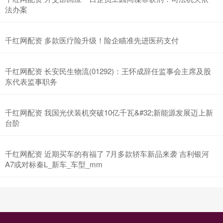
法办案
千红网配资 多款医疗险升级！险企瞄准先进医药支付
千红网配资 长安民生物流(01292)：王怀成辞任监事会主席及股
东代表监事职务
千红网配资 我国光伏装机突破10亿千瓦&#32;新能源发展迈上新
台阶
千红网配资 近期买车的有福了 7月多款轿车新品来袭 吉利银河
A7或对标秦L_新车_车型_mm