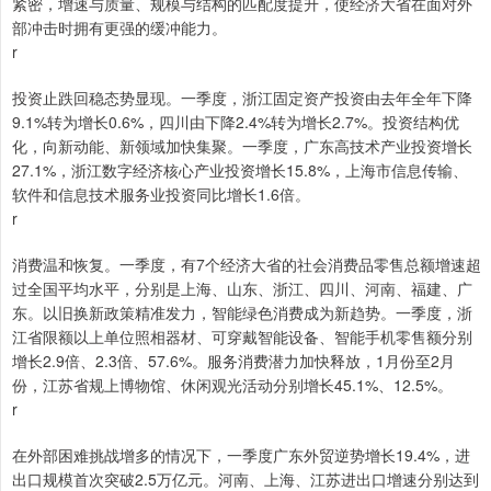
紧密，增速与质量、规模与结构的匹配度提升，使经济大省在面对外
部冲击时拥有更强的缓冲能力。
r
投资止跌回稳态势显现。一季度，浙江固定资产投资由去年全年下降
9.1%转为增长0.6%，四川由下降2.4%转为增长2.7%。投资结构优
化，向新动能、新领域加快集聚。一季度，广东高技术产业投资增长
27.1%，浙江数字经济核心产业投资增长15.8%，上海市信息传输、
软件和信息技术服务业投资同比增长1.6倍。
r
消费温和恢复。一季度，有7个经济大省的社会消费品零售总额增速超
过全国平均水平，分别是上海、山东、浙江、四川、河南、福建、广
东。以旧换新政策精准发力，智能绿色消费成为新趋势。一季度，浙
江省限额以上单位照相器材、可穿戴智能设备、智能手机零售额分别
增长2.9倍、2.3倍、57.6%。服务消费潜力加快释放，1月份至2月
份，江苏省规上博物馆、休闲观光活动分别增长45.1%、12.5%。
r
在外部困难挑战增多的情况下，一季度广东外贸逆势增长19.4%，进
出口规模首次突破2.5万亿元。河南、上海、江苏进出口增速分别达到