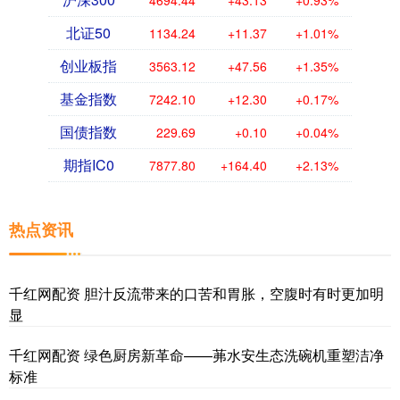
4694.44
+43.13
+0.93%
北证50
1134.24
+11.37
+1.01%
创业板指
3563.12
+47.56
+1.35%
基金指数
7242.10
+12.30
+0.17%
国债指数
229.69
+0.10
+0.04%
期指IC0
7877.80
+164.40
+2.13%
热点资讯
千红网配资 胆汁反流带来的口苦和胃胀，空腹时有时更加明
显
千红网配资 绿色厨房新革命——茀水安生态洗碗机重塑洁净
标准