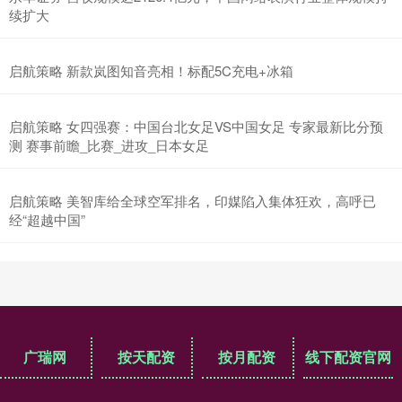
续扩大
启航策略 新款岚图知音亮相！标配5C充电+冰箱
启航策略 女四强赛：中国台北女足VS中国女足 专家最新比分预
测 赛事前瞻_比赛_进攻_日本女足
启航策略 美智库给全球空军排名，印媒陷入集体狂欢，高呼已
经“超越中国”
广瑞网
按天配资
按月配资
线下配资官网