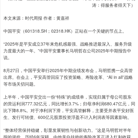
涛：得服务者得天下）
本文来源：时代周报 作者：黄嘉祥
中国平安（601318.SH；02318.HK）正站在一个关键的节点上。
“2025年是平安成立37年来危机感最强、战略推进最深入、服务升级
力度最大的一年。”中国平安董事长马明哲在公司2025年中期报告中
说。
8月27日，中国平安举行2025年中期业绩发布会，马明哲携一众高管
出席。在会上，平安高管回应了投资策略、寿险改革、“AI in all”战略
等市场关切问题。
上半年，中国平安交出一份“特殊”的成绩单，实现归属于母公司股东
的营运利润777.32亿元，同比增长3.7%；归母净利润680.47亿元，同
比下降8.8%。对于净利润下滑，平安高管解释，主要受并表平安好医
生、发行可转债、600亿元股票投资浮盈不计入利润表等因素影响。
“整体经营保持稳健，彰显发展韧性与创新动力。”这是马明哲对半年
报的评价。历经6年深耕，由他亲自挂帅的寿险改革正进入红利收获