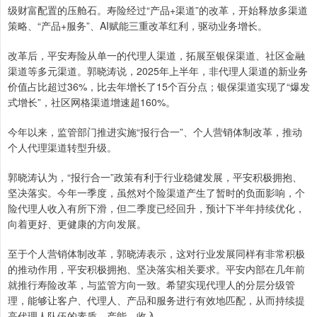
级财富配置的压舱石。寿险经过“产品+渠道”的改革，开始释放多渠道
策略、“产品+服务”、AI赋能三重改革红利，驱动业务增长。
改革后，平安寿险从单一的代理人渠道，拓展至银保渠道、社区金融
渠道等多元渠道。郭晓涛说，2025年上半年，非代理人渠道的新业务
价值占比超过36%，比去年增长了15个百分点；银保渠道实现了“爆发
式增长”，社区网格渠道增速超160%。
今年以来，监管部门推进实施“报行合一”、个人营销体制改革，推动
个人代理渠道转型升级。
郭晓涛认为，“报行合一”政策有利于行业稳健发展，平安积极拥抱、
坚决落实。今年一季度，虽然对个险渠道产生了暂时的负面影响，个
险代理人收入有所下滑，但二季度已经回升，预计下半年持续优化，
向着更好、更健康的方向发展。
至于个人营销体制改革，郭晓涛表示，这对行业发展同样有非常积极
的推动作用，平安积极拥抱、坚决落实相关要求。平安内部在几年前
就推行寿险改革，与监管方向一致。希望实现代理人的分层分级管
理，能够让客户、代理人、产品和服务进行有效地匹配，从而持续提
高代理人队伍的素质、产能、收入。