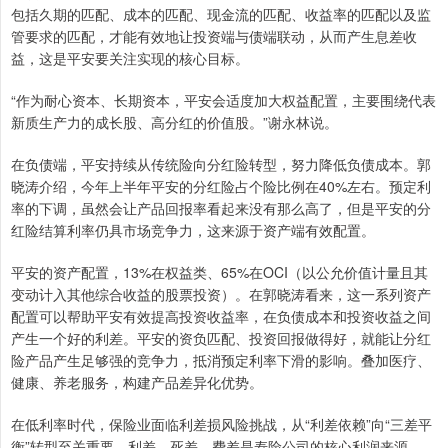
包括久期的匹配、成本的匹配、现金流的匹配、收益率的匹配以及监
管要求的匹配，才能有效地让投资端与债端联动，从而产生息差收
益，这是平安要关注实现的核心目标。
“作为耐心资本、长期资本，平安会适度加大权益配置，主要围绕代表
新质生产力的成长股、高分红的价值股。”谢永林说。
在负债端，平安持续从传统险向分红险转型，努力降低负债成本。郭
晓涛介绍，今年上半年平安的分红险占个险比例在40%左右。预定利
率的下调，虽然会让产品回报率看起来没有那么高了，但是平安的分
红险结算利率仍具市场竞争力，这来源于资产端有效配置。
平安的资产配置，13%在权益类、65%在OCI（以公允价值计量且其
变动计入其他综合收益的股票投资）。在郭晓涛看来，这一系列资产
配置可以帮助平安有效提高投资收益率，在负债成本和投资收益之间
产生一个好的利差。平安的资负匹配、投资回报做得好，就能让分红
险产品产生足够强的竞争力，抵消预定利率下滑的影响。叠加医疗、
健康、养老服务，构建产品差异化优势。
在低利率时代，保险业面临利差损风险挑战，从“利差依赖”向“三差平
衡”转型至关重要。利差、死差、费差是寿险公司的核心利润来源。