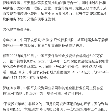
郭晓涛表示，平安坚决落实监管推动的“报行合一”，同时通过科技和
AI赋能，优化销售、理赔、运营、作业等费用，完善反欺诈体系，从
而实现费用精细化管理。这三个方向共同发力，提升了新能源车险板
块的服务体验，又能实现承保盈利。
强化资产负债匹配
今年以来，中国平安频繁“举牌”多只银行股H股，甚至时隔多年举牌保
险同业——中国太保，其资产配置策略备受市场关注。
截至2025年6月30日，中国平安保险资金投资组合规模超6.20万亿
元，较年初增长8.2%。2025年上半年，公司保险资金投资组合实现非
年化综合投资收益率3.1%，同比上升0.3个百分点。按投资品种来
看，截至6月末，中国平安持有股票账面值为6492.94亿元，较2024年
末的4373.79亿元有明显增长。
郭晓涛表示，中国平安投资同业公司和其他金融行业公司主要会坚
持“三可”原则，即经营可靠、增长可期、分红可持续。
“平安投资策略并非孤立的，而是公司资产匹配的核心环节，要做到与
负债端匹配。”郭晓涛对时代周报记者说，平安投资策略有五个匹配，