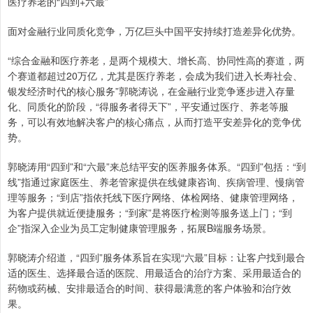
医疗养老的“四到+六最”
面对金融行业同质化竞争，万亿巨头中国平安持续打造差异化优势。
“综合金融和医疗养老，是两个规模大、增长高、协同性高的赛道，两
个赛道都超过20万亿，尤其是医疗养老，会成为我们进入长寿社会、
银发经济时代的核心服务”郭晓涛说，在金融行业竞争逐步进入存量
化、同质化的阶段，“得服务者得天下”，平安通过医疗、养老等服
务，可以有效地解决客户的核心痛点，从而打造平安差异化的竞争优
势。
郭晓涛用“四到”和“六最”来总结平安的医养服务体系。“四到”包括：“到
线”指通过家庭医生、养老管家提供在线健康咨询、疾病管理、慢病管
理等服务；“到店”指依托线下医疗网络、体检网络、健康管理网络，
为客户提供就近便捷服务；“到家”是将医疗检测等服务送上门；“到
企”指深入企业为员工定制健康管理服务，拓展B端服务场景。
郭晓涛介绍道，“四到”服务体系旨在实现“六最”目标：让客户找到最合
适的医生、选择最合适的医院、用最适合的治疗方案、采用最适合的
药物或药械、安排最适合的时间、获得最满意的客户体验和治疗效
果。