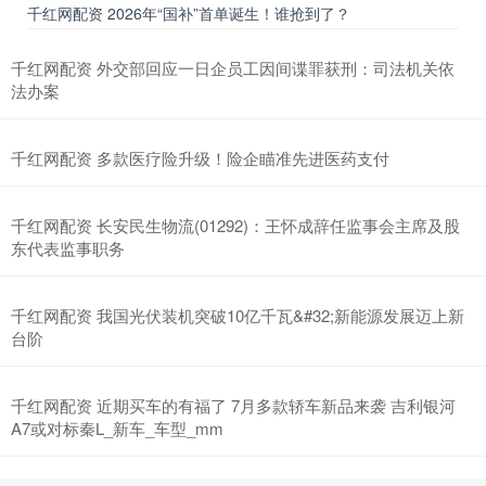
千红网配资 2026年“国补”首单诞生！谁抢到了？
千红网配资 外交部回应一日企员工因间谍罪获刑：司法机关依
法办案
千红网配资 多款医疗险升级！险企瞄准先进医药支付
千红网配资 长安民生物流(01292)：王怀成辞任监事会主席及股
东代表监事职务
千红网配资 我国光伏装机突破10亿千瓦&#32;新能源发展迈上新
台阶
千红网配资 近期买车的有福了 7月多款轿车新品来袭 吉利银河
A7或对标秦L_新车_车型_mm