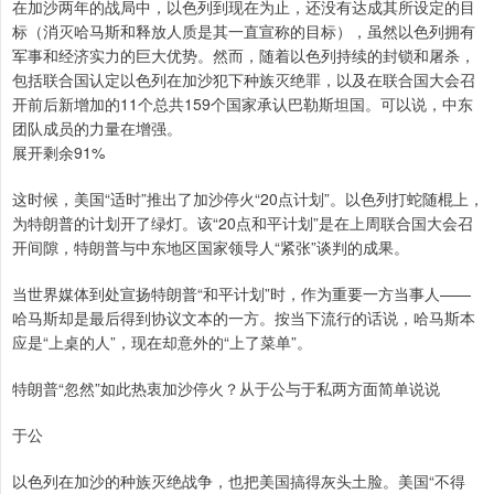
在加沙两年的战局中，以色列到现在为止，还没有达成其所设定的目
标（消灭哈马斯和释放人质是其一直宣称的目标），虽然以色列拥有
军事和经济实力的巨大优势。然而，随着以色列持续的封锁和屠杀，
包括联合国认定以色列在加沙犯下种族灭绝罪，以及在联合国大会召
开前后新增加的11个总共159个国家承认巴勒斯坦国。可以说，中东
团队成员的力量在增强。
展开剩余91%
这时候，美国“适时”推出了加沙停火“20点计划”。以色列打蛇随棍上，
为特朗普的计划开了绿灯。该“20点和平计划”是在上周联合国大会召
开间隙，特朗普与中东地区国家领导人“紧张”谈判的成果。
当世界媒体到处宣扬特朗普“和平计划”时，作为重要一方当事人——
哈马斯却是最后得到协议文本的一方。按当下流行的话说，哈马斯本
应是“上桌的人”，现在却意外的“上了菜单”。
特朗普“忽然”如此热衷加沙停火？从于公与于私两方面简单说说
于公
以色列在加沙的种族灭绝战争，也把美国搞得灰头土脸。美国“不得