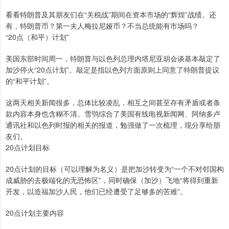
看看特朗普及其朋友们在“关税战”期间在资本市场的“辉煌”战绩。还
有，特朗普币？第一夫人梅拉尼娅币？不当总统能有市场吗？
“20点（和平）计划”
美国东部时间周一，特朗普与以色列总理内塔尼亚胡会谈基本敲定了
加沙停火“20点计划”。敲定是指以色列方面原则上同意了特朗普提议
的“和平计划”。
这两天相关新闻很多，总体比较凌乱，相互之间甚至存有矛盾或者条
款内容本身也含糊不清。雪鸮综合了美国有线电视新闻网、阿纳多卢
通讯社和以色列时报的相关的报道，勉强做了一次梳理，现分享给朋
友们。
20点计划目标
20点计划的目标（可以理解为名义）是把加沙转变为“一个不对邻国构
成威胁的去极端化的无恐怖区”，同时确保（加沙）飞地“将得到重新
开发，以造福加沙人民，他们已经遭受了足够多的苦难”。
20点计划主要内容