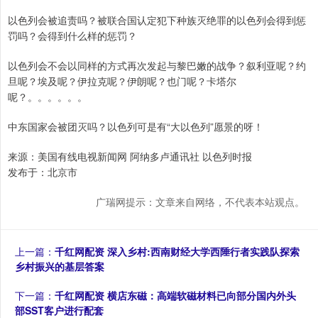
以色列会被追责吗？被联合国认定犯下种族灭绝罪的以色列会得到惩
罚吗？会得到什么样的惩罚？
以色列会不会以同样的方式再次发起与黎巴嫩的战争？叙利亚呢？约
旦呢？埃及呢？伊拉克呢？伊朗呢？也门呢？卡塔尔
呢？。。。。。。
中东国家会被团灭吗？以色列可是有“大以色列”愿景的呀！
来源：美国有线电视新闻网 阿纳多卢通讯社 以色列时报
发布于：北京市
广瑞网提示：文章来自网络，不代表本站观点。
上一篇：
千红网配资 深入乡村:西南财经大学西陲行者实践队探索
乡村振兴的基层答案
下一篇：
千红网配资 横店东磁：高端软磁材料已向部分国内外头
部SST客户进行配套