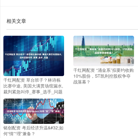
相关文章
千红网配资 “涌金系”拟要约收购
10%股份，ST凯利控股权争夺
千红网配资 草台班子？林诗栋
战落幕？
比赛中途, 美国大满贯场馆漏水,
裁判紧急叫停_赛事_选手_问题
铭创配资 考后经济升温&#32;如
何“情”“理”兼备？