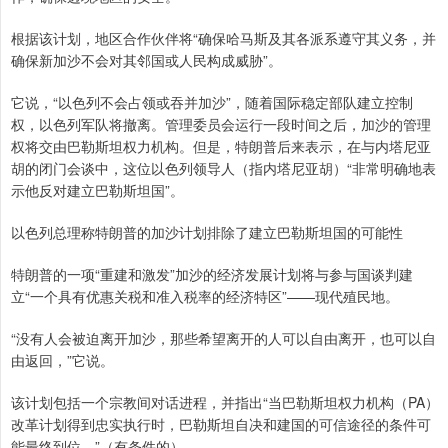
根据该计划，地区合作伙伴将“确保哈马斯及其各派系遵守其义务，并
确保新加沙不会对其邻国或人民构成威胁”。
它说，“以色列不会占领或吞并加沙”，随着国际稳定部队建立控制
权，以色列军队将撤离。管理委员会运行一段时间之后，加沙的管理
权将交由巴勒斯坦权力机构。但是，特朗普后来表示，在与内塔尼亚
胡的闭门会谈中，这位以色列领导人（指内塔尼亚胡）“非常明确地表
示他反对建立巴勒斯坦国”。
以色列总理称特朗普的加沙计划排除了建立巴勒斯坦国的可能性
特朗普的一项“重建和激发”加沙的经济发展计划将与参与国谈判建
立“一个具有优惠关税和准入税率的经济特区”——现代殖民地。
“没有人会被迫离开加沙，那些希望离开的人可以自由离开，也可以自
由返回，”它说。
该计划包括一个宗教间对话进程，并指出“当巴勒斯坦权力机构（PA）
改革计划得到忠实执行时，巴勒斯坦自决和建国的可信途径的条件可
能最终到位。”（有条件的）