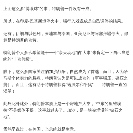
上面这么多“博眼球”的事，特朗普一件没有干成。
所以，在印度-巴基斯坦停火中，强行入戏说成是自己调停的结果。
还有，伊朗与以色列，柬埔寨与泰国，亚美尼亚与阿塞拜疆停火，都
算是特朗普的功劳。
特朗普个人多么希望能干一件“轰天动地”的“大事”来肯定一下自己当总
统的“丰功伟绩”。
眼下，这么多国家关注的加沙战争，自然成为了首选，而且，因为哈
马斯个体实力的悬殊，特朗普认为是可以成功的（军事强压、碾压之
势）。而且，这有助于特朗普获得“诺贝尔和平奖”——特朗普一直的
渴望！
此外此外此外，特朗普本质上是一个房地产大亨，“中东的里维埃
拉”不是媒体不提，这事就过去了。加沙，是一块被埋没的“钻石之
地”。
雪鸮早说过，在美国，当总统就是生意。