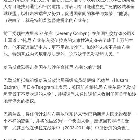
人有可能找到通往和平的道路，并表明有可能建立更广泛的区域和全
球联盟，以打击极端主义势力，促进国家间的和平与繁荣，”他说。
（说白了，就是特朗普监督他提名的布莱尔）
前工党领袖杰里米·科尔宾（Jeremy Corbyn）在美国社交媒体公司X
上写道：“托尼·布莱尔入侵伊拉克的灾难性决定夺去了成千上万的生
命。他不应该靠近中东，更不用说加沙了。加沙的未来不是由布莱
尔、特朗普或内塔尼亚胡决定的。这取决于巴勒斯坦人民。”
哈马斯猛烈抨击美国在加沙任命托尼·布莱尔的计划
巴勒斯坦抵抗组织哈马斯政治局高级成员胡萨姆·巴德兰（Husam
Badran）周日在Telegram上表示，英国前首相托尼·布莱尔是“巴勒斯
坦背景下不受欢迎的人物”，并强调尚未通过调解人收到任何关于加沙
地带停火的提议。
巴德兰说，将任何计划与布莱尔联系起来“对巴勒斯坦人民来说都是一
个不祥的迹象”，并将他描述为“一个负面人物，应该因其罪行而受
审，尤其是他在伊拉克战争中（2003-2011年）中所扮演的角色”。