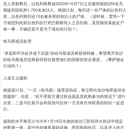
在人质获释后，以色列将释放2023年10月7日之后被拘留的250名无
期徒刑囚犯和1,700名加沙人。根据计划，每归还一名尸体的以色列人
质，以色列将归还15名被杀害的加沙人的尸体。（这时候，雪鸮一下
子就想到此前以色列在打死巴勒斯坦人之后扣留，及挖掘坟墓盗走尸
体一事，不确定是不是为了现在的计划？）
哈马斯成员处理
“承诺和平共处并放下武器”的哈马斯成员将获得特赦，希望离开加沙
的哈马斯成员也将获得前往接受他们的国家的安全通道。（摩萨德会
行动吗？）
人道主义援助
根据该计划，“一旦（哈马斯）接受该协议，将立即向加沙地带提供全
部援助”，但是， “在不受双方通过联合国及其机构参与的情况下”进行
分发，二是与红新月会和其他与任何一方没有任何联系的组织一起进
行。
援助的水平将至少与今年1月19日生效的加沙三阶段停火协议中指定
的数量一致，其中包括修复基础设施、医院和面包店，以及进入碎片