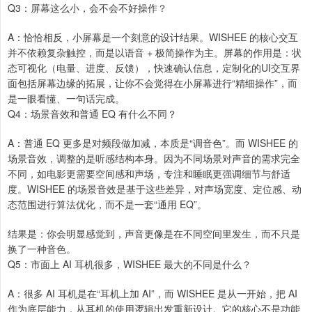
Q3：屏幕这么小，会不会不好操作？
A：恰恰相反，小屏幕是一个刻意的设计结果。WISHEE 的核心交互
并不依赖复杂触控，而是以语音 + 极简操作为主。屏幕的作用是：状
态可视化（电量、进度、反馈），快速确认信息，定制化的UI交互界
面包括屏幕边缘的拓展，让你不会觉得在小屏幕进行“精细操作”，而
是一眼看懂、一句话完成。
Q4：场景音效和普通 EQ 有什么不同？
A：普通 EQ 更多是对频段做加减，本质是“调音色”。而 WISHEE 的
场景音效，调整的是听感结构本身。因为不同场景对声音的需求完全
不同，如电影更需要空间感和声场，专注和睡眠更强调细节与舒适
度。WISHEE 的场景音效是基于这些差异，对声场宽度、定位感、动
态范围进行算法优化，而不是一套“通用 EQ”。
结果是：你会明显感觉到，声音更像是在不同空间里发生，而不只是
换了一种音色。
Q5：市面上 AI 耳机很多，WISHEE 最大的不同是什么？
A：很多 AI 耳机是在“耳机上加 AI”，而 WISHEE 是从一开始，把 AI
作为底层能力，从耳机的使用逻辑出发重新设计。它的核心不是功能