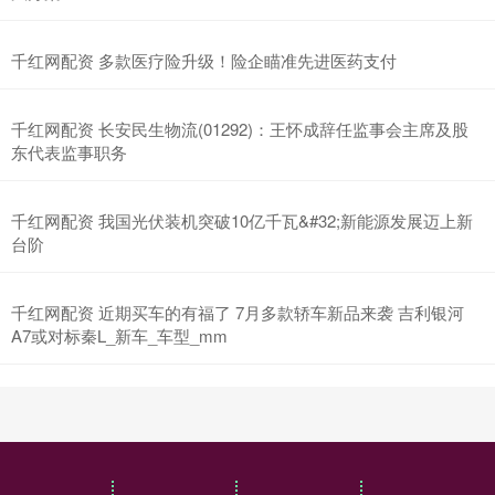
千红网配资 多款医疗险升级！险企瞄准先进医药支付
千红网配资 长安民生物流(01292)：王怀成辞任监事会主席及股
东代表监事职务
千红网配资 我国光伏装机突破10亿千瓦&#32;新能源发展迈上新
台阶
千红网配资 近期买车的有福了 7月多款轿车新品来袭 吉利银河
A7或对标秦L_新车_车型_mm