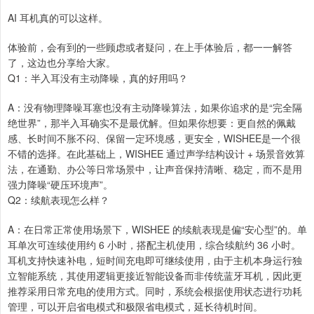
AI 耳机真的可以这样。
体验前，会有到的一些顾虑或者疑问，在上手体验后，都一一解答
了，这边也分享给大家。
Q1：半入耳没有主动降噪，真的好用吗？
A：没有物理降噪耳塞也没有主动降噪算法，如果你追求的是“完全隔
绝世界”，那半入耳确实不是最优解。但如果你想要：更自然的佩戴
感、长时间不胀不闷、保留一定环境感，更安全，WISHEE是一个很
不错的选择。在此基础上，WISHEE 通过声学结构设计 + 场景音效算
法，在通勤、办公等日常场景中，让声音保持清晰、稳定，而不是用
强力降噪“硬压环境声”。
Q2：续航表现怎么样？
A：在日常正常使用场景下，WISHEE 的续航表现是偏“安心型”的。单
耳单次可连续使用约 6 小时，搭配主机使用，综合续航约 36 小时。
耳机支持快速补电，短时间充电即可继续使用，由于主机本身运行独
立智能系统，其使用逻辑更接近智能设备而非传统蓝牙耳机，因此更
推荐采用日常充电的使用方式。同时，系统会根据使用状态进行功耗
管理，可以开启省电模式和极限省电模式，延长待机时间。