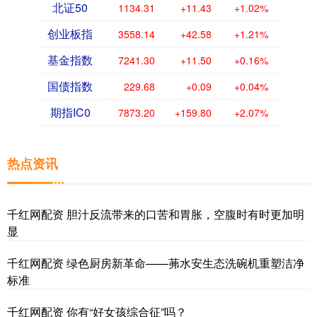
北证50
1134.31
+11.43
+1.02%
创业板指
3558.14
+42.58
+1.21%
基金指数
7241.30
+11.50
+0.16%
国债指数
229.68
+0.09
+0.04%
期指IC0
7873.20
+159.80
+2.07%
热点资讯
千红网配资 胆汁反流带来的口苦和胃胀，空腹时有时更加明
显
千红网配资 绿色厨房新革命——茀水安生态洗碗机重塑洁净
标准
千红网配资 你有“好女孩综合征”吗？