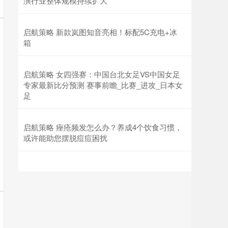
演行业整体规模持续扩大
启航策略 新款岚图知音亮相！标配5C充电+冰
箱
启航策略 女四强赛：中国台北女足VS中国女足
专家最新比分预测 赛事前瞻_比赛_进攻_日本女
足
启航策略 痤疮频发怎么办？养成4个饮食习惯，
或许能助您摆脱痘痘困扰