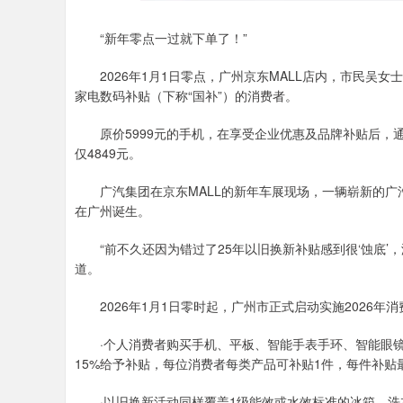
“新年零点一过就下单了！”
2026年1月1日零点，广州京东MALL店内，市民吴女
家电数码补贴（下称“国补”）的消费者。
原价5999元的手机，在享受企业优惠及品牌补贴后，通
仅4849元。
广汽集团在京东MALL的新年车展现场，一辆崭新的广汽埃
在广州诞生。
“前不久还因为错过了25年以旧换新补贴感到很‘蚀底’，
道。
2026年1月1日零时起，广州市正式启动实施2026年
·个人消费者购买手机、平板、智能手表手环、智能眼镜等
15%给予补贴，每位消费者每类产品可补贴1件，每件补贴最
·以旧换新活动同样覆盖1级能效或水效标准的冰箱、洗