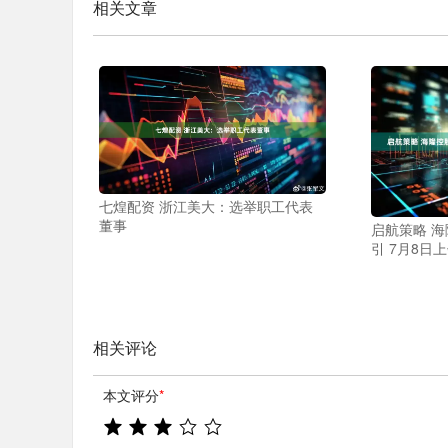
相关文章
七煌配资 浙江美大：选举职工代表
董事
启航策略 
引 7月8日
相关评论
本文评分
*