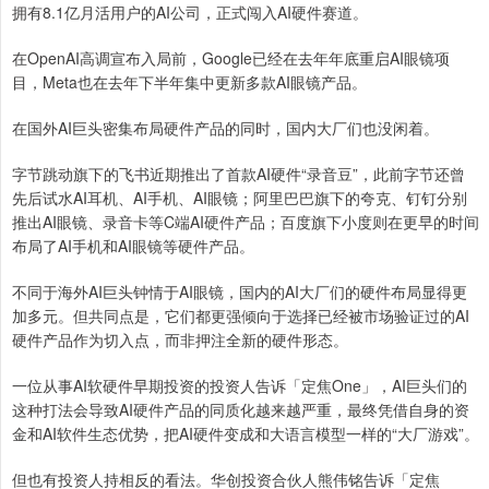
拥有8.1亿月活用户的AI公司，正式闯入AI硬件赛道。
在OpenAI高调宣布入局前，Google已经在去年年底重启AI眼镜项
目，Meta也在去年下半年集中更新多款AI眼镜产品。
在国外AI巨头密集布局硬件产品的同时，国内大厂们也没闲着。
字节跳动旗下的飞书近期推出了首款AI硬件“录音豆”，此前字节还曾
先后试水AI耳机、AI手机、AI眼镜；阿里巴巴旗下的夸克、钉钉分别
推出AI眼镜、录音卡等C端AI硬件产品；百度旗下小度则在更早的时间
布局了AI手机和AI眼镜等硬件产品。
不同于海外AI巨头钟情于AI眼镜，国内的AI大厂们的硬件布局显得更
加多元。但共同点是，它们都更强倾向于选择已经被市场验证过的AI
硬件产品作为切入点，而非押注全新的硬件形态。
一位从事AI软硬件早期投资的投资人告诉「定焦One」，AI巨头们的
这种打法会导致AI硬件产品的同质化越来越严重，最终凭借自身的资
金和AI软件生态优势，把AI硬件变成和大语言模型一样的“大厂游戏”。
但也有投资人持相反的看法。华创投资合伙人熊伟铭告诉「定焦