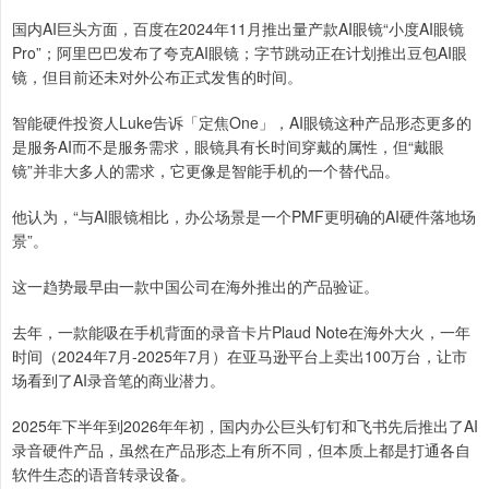
国内AI巨头方面，百度在2024年11月推出量产款AI眼镜“小度AI眼镜
Pro”；阿里巴巴发布了夸克AI眼镜；字节跳动正在计划推出豆包AI眼
镜，但目前还未对外公布正式发售的时间。
智能硬件投资人Luke告诉「定焦One」，AI眼镜这种产品形态更多的
是服务AI而不是服务需求，眼镜具有长时间穿戴的属性，但“戴眼
镜”并非大多人的需求，它更像是智能手机的一个替代品。
他认为，“与AI眼镜相比，办公场景是一个PMF更明确的AI硬件落地场
景”。
这一趋势最早由一款中国公司在海外推出的产品验证。
去年，一款能吸在手机背面的录音卡片Plaud Note在海外大火，一年
时间（2024年7月-2025年7月）在亚马逊平台上卖出100万台，让市
场看到了AI录音笔的商业潜力。
2025年下半年到2026年年初，国内办公巨头钉钉和飞书先后推出了AI
录音硬件产品，虽然在产品形态上有所不同，但本质上都是打通各自
软件生态的语音转录设备。