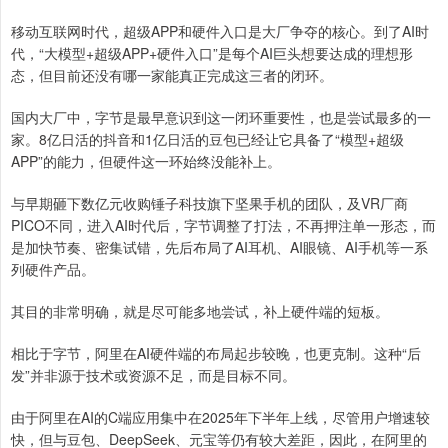
移动互联网时代，超级APP和硬件入口是大厂争夺的核心。到了AI时
代，“大模型+超级APP+硬件入口”是每个AI巨头想要达成的理想形
态，但目前还没有哪一家能真正完成这三者的闭环。
国内大厂中，字节是最早意识到这一闭环重要性，也是尝试最多的一
家。8亿日活的抖音和1亿日活的豆包已经让它具备了“模型+超级
APP”的能力，但硬件这一环始终没能补上。
与早期砸下数亿元收购锤子科技旗下坚果手机的团队，及VR厂商
PICO不同，进入AI时代后，字节调整了打法，不再押注单一形态，而
是加快节奏、密集试错，先后布局了AI耳机、AI眼镜、AI手机等一系
列硬件产品。
其目的非常明确，就是尽可能多地尝试，补上硬件端的短板。
相比于字节，阿里在AI硬件端的布局起步较晚，也更克制。这种“后
发”并非源于技术或资源不足，而是目标不同。
由于阿里在AI的C端应用集中在2025年下半年上线，尽管用户增速较
快，但与豆包、DeepSeek、元宝等仍有较大差距，因此，在阿里的