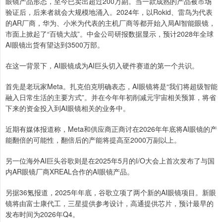
眼镜产品形态，至今已卖出超过200万副。当一款成熟的产品被市场
验证后，后来者就会大规模地涌入。2024年，以Rokid、雷鸟为代表
的AR厂商，华为、小米为代表的主机厂商等都开始入局AI智能眼镜，
市面上掀起了“百镜大战”。中金公司研报数据显示，预计2028年全球
AI眼镜出货有望达到3500万部。
在这一背景下，AI眼镜成为AI巨头切入硬件赛道的第一个共识。
首先是老玩家Meta。扎克伯克明确表态，AI眼镜将是“我们将超级智能
融入日常生活的主要方式”。并在今年年初削减元宇宙相关预算，将省
下来的资金投入到AI眼镜相关的业务中。
近期有媒体报道称，Meta和供应商正商讨在2026年年底将AI眼镜的产
能翻倍的可能性，翻倍后的产能将提高至2000万副以上。
另一位海外AI巨头谷歌则是在2025年5月的I/O大会上首次发布了与国
内AR眼镜厂商XREAL合作的AI眼镜产品。
另据36氪报道，2025年年底，谷歌立项了两个新的AI眼镜项目。新眼
镜将由富士康代工，三星提供参考设计，高通提供芯片，预计最早的
发布时间为2026年Q4。