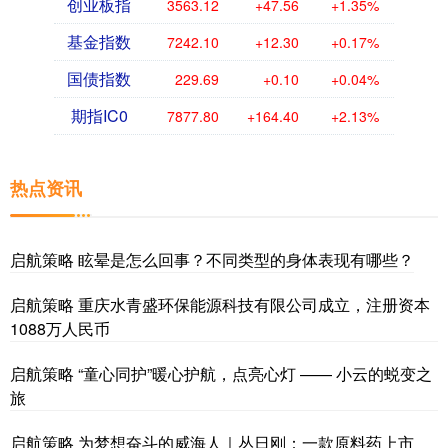
创业板指
3563.12
+47.56
+1.35%
基金指数
7242.10
+12.30
+0.17%
国债指数
229.69
+0.10
+0.04%
期指IC0
7877.80
+164.40
+2.13%
热点资讯
启航策略 眩晕是怎么回事？不同类型的身体表现有哪些？
启航策略 重庆水青盛环保能源科技有限公司成立，注册资本
1088万人民币
启航策略 “童心同护”暖心护航，点亮心灯 —— 小云的蜕变之
旅
启航策略 为梦想奋斗的威海人｜丛日刚：一款原料药上市