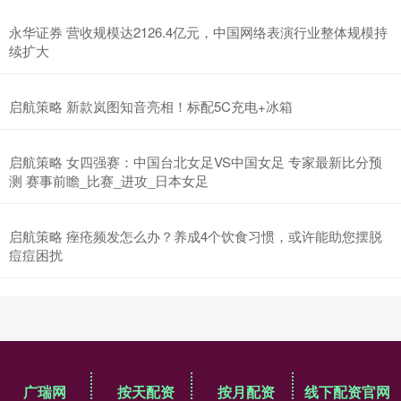
永华证券 营收规模达2126.4亿元，中国网络表演行业整体规模持
续扩大
启航策略 新款岚图知音亮相！标配5C充电+冰箱
启航策略 女四强赛：中国台北女足VS中国女足 专家最新比分预
测 赛事前瞻_比赛_进攻_日本女足
启航策略 痤疮频发怎么办？养成4个饮食习惯，或许能助您摆脱
痘痘困扰
广瑞网
按天配资
按月配资
线下配资官网