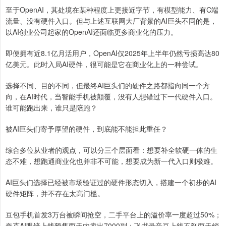
至于OpenAI，其处境在某种程度上更接近字节，有模型能力、有C端
流量、没有硬件入口。但与上述互联网大厂背景的AI巨头不同的是，
以AI创业公司起家的OpenAI还面临更多商业化的压力。
即便拥有近8.1亿月活用户，OpenAI仅2025年上半年仍然亏损高达80
亿美元。此时入局AI硬件，很可能是它在商业化上的一种尝试。
选择不同、目的不同，但最终AI巨头们的硬件之路都指向同一个方
向，在AI时代，当智能手机被颠覆，没有人想错过下一代硬件入口。
谁可能跑出来，谁只是陪跑？
被AI巨头们寄予厚望的硬件，到底能不能担此重任？
综合多位从业者的观点，可以分三个层面看：想要补全软硬一体的生
态不难，想跑通商业化也并非不可能，想要成为新一代入口则极难。
AI巨头们选择已经被市场验证过的硬件形态切入，搭建一个初步的AI
硬件矩阵，并不存在太高门槛。
豆包手机首发3万台被瞬间抢空，二手平台上的溢价率一度超过50%；
夸克AI眼镜上线预售两天内卖出7000副；飞书录音豆上线不到两天销