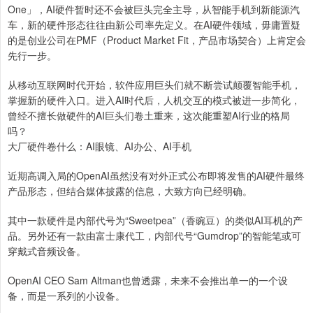
One」，AI硬件暂时还不会被巨头完全主导，从智能手机到新能源汽
车，新的硬件形态往往由新公司率先定义。在AI硬件领域，毋庸置疑
的是创业公司在PMF（Product Market Fit，产品市场契合）上肯定会
先行一步。
从移动互联网时代开始，软件应用巨头们就不断尝试颠覆智能手机，
掌握新的硬件入口。进入AI时代后，人机交互的模式被进一步简化，
曾经不擅长做硬件的AI巨头们卷土重来，这次能重塑AI行业的格局
吗？
大厂硬件卷什么：AI眼镜、AI办公、AI手机
近期高调入局的OpenAI虽然没有对外正式公布即将发售的AI硬件最终
产品形态，但结合媒体披露的信息，大致方向已经明确。
其中一款硬件是内部代号为“Sweetpea”（香豌豆）的类似AI耳机的产
品。另外还有一款由富士康代工，内部代号“Gumdrop”的智能笔或可
穿戴式音频设备。
OpenAI CEO Sam Altman也曾透露，未来不会推出单一的一个设
备，而是一系列的小设备。