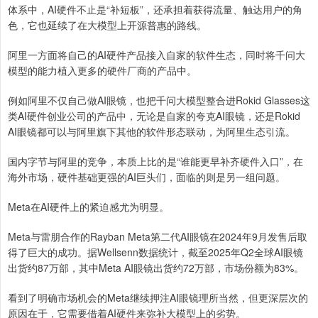
体系中，AI硬件不止是“补短板”，还承担着获得流量、触达用户的角
色，它也延续了在大模型上开源普惠的路线。
阿里一方面将自己的AI硬件产品接入自家的软件生态，同时将千问大
模型的能力植入更多的硬件厂商的产品中。
例如阿里不仅自己做AI眼镜，也把千问大模型整合进Rokid Glasses这
类AI硬件创业公司的产品中，无论是自家的夸克AI眼镜，还是Rokid
AI眼镜都可以与阿里旗下其他的软件形态联动，为阿里生态引流。
国内字节与阿里的竞争，本质上比的是“谁能更早补齐硬件入口”，在
海外市场，硬件基础更强的AI巨头们，面临的则是另一组问题。
Meta在AI硬件上的紧迫感尤为明显。
Meta与雷朋合作的Rayban Meta第二代AI眼镜在2024年9月发售后取
得了巨大的成功。据Wellsenn数据统计，截至2025年Q2全球AI眼镜
出货约87万部，其中Meta AI眼镜出货约72万部，市场份额为83%。
看到了明确市场机会的Meta继续押注AI眼镜理所当然，但更深层次的
原因在于，它需要借着AI硬件来弥补大模型上的劣势。