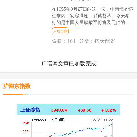
在1955年9月27日的这一天，中南海的怀
仁堂内，宾客满座，群英荟萃。今天举
行的是中国人民解放军将官及元帅的授
勋典礼，这一重要场合吸引了无数军政
启盈策略
人士的到来。此次....
查看：
161
分类：
按天配资
广瑞网文章已加载完成
沪深京指数
上证综指
3940.04
+39.68
+1.02%