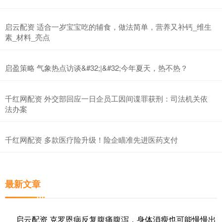
启云配资 适合一岁宝宝吃的辅食，做法简单，营养又补钙_维生
素_材料_亮点
启盈策略 气象热点访谈&#32;|&#32;今年夏天，热不热？
千红网配资 外交部回应一日企员工因间谍罪获刑：司法机关依
法办案
千红网配资 多款医疗险升级！险企瞄准先进医药支付
最新文章
启云配资 克罗恩病反复腹痛腹泻，身体消瘦也可能慢慢出