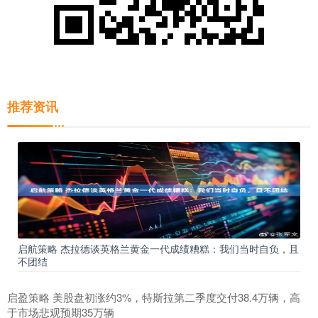
推荐资讯
启航策略 杰拉德谈英格兰黄金一代成绩糟糕：我们当时自负，且
不团结
启盈策略 美股盘初涨约3%，特斯拉第二季度交付38.4万辆，高
于市场悲观预期35万辆