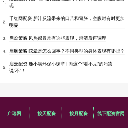
1、
现
千红网配资 胆汁反流带来的口苦和胃胀，空腹时有时更加
2、
明显
启盈策略 风热感冒常有这些表现，辨清后再调理
3、
启航策略 眩晕是怎么回事？不同类型的身体表现有哪些？
4、
启云配资 鹿小满环保小课堂 | 向这个“看不见”的污染
5、
说“不”！
广瑞网
按天配资
按月配资
线下配资官网