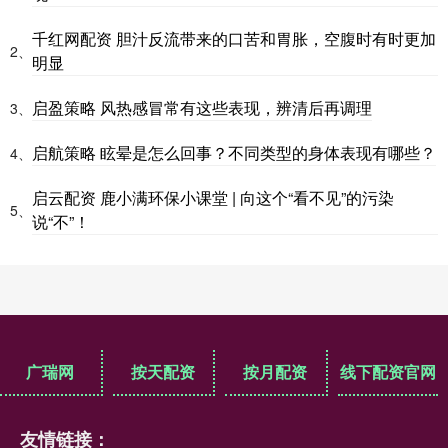
千红网配资 胆汁反流带来的口苦和胃胀，空腹时有时更加
2、
明显
启盈策略 风热感冒常有这些表现，辨清后再调理
3、
启航策略 眩晕是怎么回事？不同类型的身体表现有哪些？
4、
启云配资 鹿小满环保小课堂 | 向这个“看不见”的污染
5、
说“不”！
广瑞网
按天配资
按月配资
线下配资官网
友情链接：