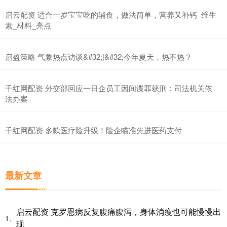
启云配资 适合一岁宝宝吃的辅食，做法简单，营养又补钙_维生
素_材料_亮点
启盈策略 气象热点访谈&#32;|&#32;今年夏天，热不热？
千红网配资 外交部回应一日企员工因间谍罪获刑：司法机关依
法办案
千红网配资 多款医疗险升级！险企瞄准先进医药支付
最新文章
启云配资 克罗恩病反复腹痛腹泻，身体消瘦也可能慢慢出
1、
现