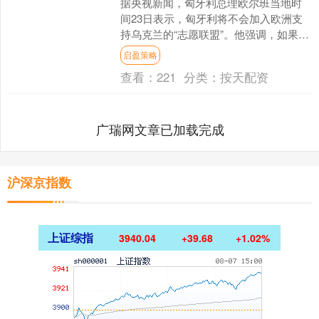
据央视新闻，匈牙利总理欧尔班当地时
间23日表示，匈牙利将不会加入欧洲支
持乌克兰的“志愿联盟”。他强调，如果欧
洲没有阻碍和平努力，俄乌冲突早就可
启盈策略
以结束。欧尔班重申....
查看：
221
分类：
按天配资
广瑞网文章已加载完成
沪深京指数
上证综指
3940.04
+39.68
+1.02%