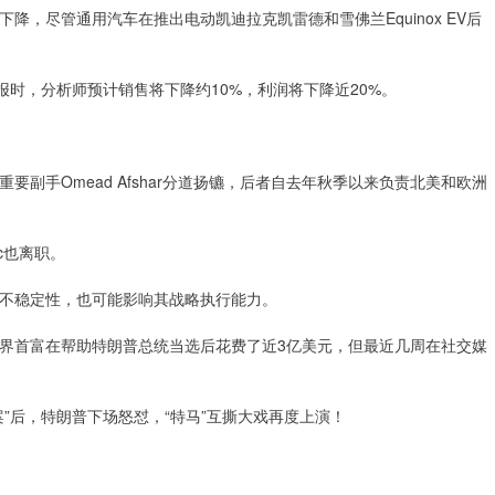
尽管通用汽车在推出电动凯迪拉克凯雷德和雪佛兰Equinox EV后
时，分析师预计销售将下降约10%，利润将下降近20%。
手Omead Afshar分道扬镳，后者自去年秋季以来负责北美和欧洲
ac也离职。
不稳定性，也可能影响其战略执行能力。
首富在帮助特朗普总统当选后花费了近3亿美元，但最近几周在社交媒
后，特朗普下场怒怼，“特马”互撕大戏再度上演！