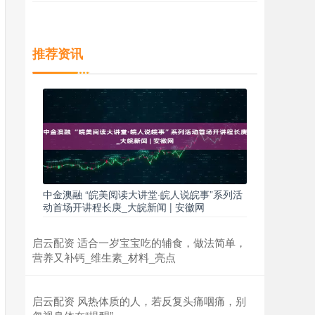
推荐资讯
中金澳融 “皖美阅读大讲堂·皖人说皖事”系列活
动首场开讲程长庚_大皖新闻 | 安徽网
启云配资 适合一岁宝宝吃的辅食，做法简单，
营养又补钙_维生素_材料_亮点
启云配资 风热体质的人，若反复头痛咽痛，别