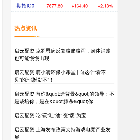
期指IC0
7877.80
+164.40
+2.13%
热点资讯
启云配资 克罗恩病反复腹痛腹泻，身体消瘦
也可能慢慢出现
启云配资 鹿小满环保小课堂 | 向这个“看不
见”的污染说“不”！
启云配资 替你&quot;造背景&quot;的领导：不
是栽培你，是在&quot;捧杀&quot;你
启云配资 吃“碳”吐“油” 变“废”为宝
启云配资 上海发布政策支持游戏电竞产业发
展