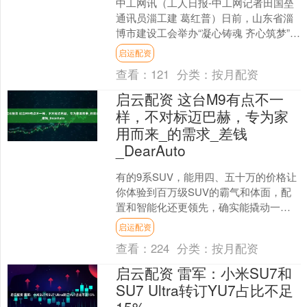
中工网讯（工人日报-中工网记者田国垒
通讯员淄工建 葛红普）日前，山东省淄
博市建设工会举办“凝心铸魂 齐心筑梦”劳
模工匠宣讲会活动。 图为宣讲活动现场
启运配资
之一。淄博....
查看：
121
分类：
按月配资
启云配资 这台M9有点不一
样，不对标迈巴赫，专为家
用而来_的需求_差钱
_DearAuto
有的9系SUV，能用四、五十万的价格让
你体验到百万级SUV的霸气和体面，配
置和智能化还更领先，确实能撬动一部
分不差钱的人的需求。 但不差钱的毕竟
启运配资
还是少数，对于大....
查看：
224
分类：
按月配资
启云配资 雷军：小米SU7和
SU7 Ultra转订YU7占比不足