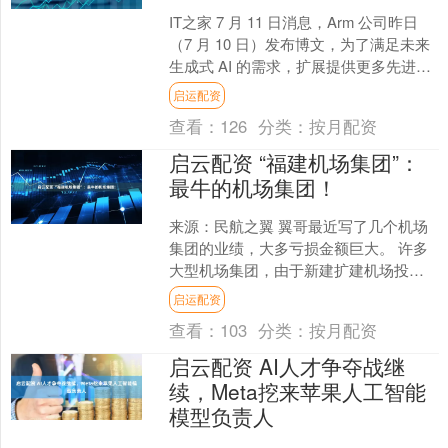
IT之家 7 月 11 日消息，Arm 公司昨日
（7 月 10 日）发布博文，为了满足未来
生成式 AI 的需求，扩展提供更多先进智
能功能，推出了可以加速 AI ....
启运配资
查看：
126
分类：
按月配资
启云配资 “福建机场集团”：
最牛的机场集团！
来源：民航之翼 翼哥最近写了几个机场
集团的业绩，大多亏损金额巨大。 许多
大型机场集团，由于新建扩建机场投资
规模大，旗下中小机场众多，导致持续
启运配资
亏损。 但这并非就意....
查看：
103
分类：
按月配资
启云配资 AI人才争夺战继
续，Meta挖来苹果人工智能
模型负责人