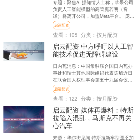
专题：聚焦AI 据知情人士称，苹果公司
负责人工智能模型的高管庞若明（音
译）将离开公司，加盟Meta平台。 庞若
明是苹果基础模型团队的经理，他将加
启运配资
入Meta新成立....
查看：
105
分类：
按月配资
启云配资 中方呼吁以人工智
能技术促进无障碍建设
日内瓦消息：中国常驻联合国日内瓦办
事处和瑞士其他国际组织代表陈旭近日
在联合国人权理事会第五十九届会议技
术援助主题年度研讨会代表70余国作“人
启运配资
工智能促进无障碍建设....
查看：
122
分类：
按月配资
启云配资 媒体再爆料：特斯
拉陷入混乱，马斯克不再关
心汽车
来源：华尔街见闻 特斯拉新车型匮乏加