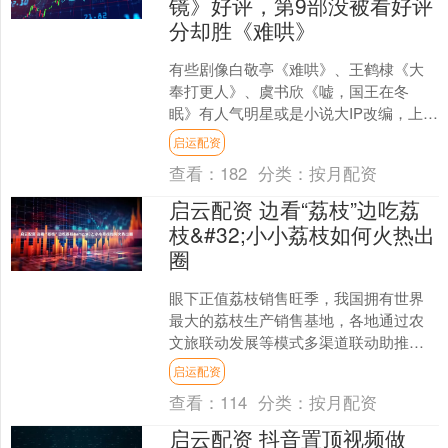
镜》好评，第9部没被看好评
分却胜《难哄》
有些剧像白敬亭《难哄》、王鹤棣《大
奉打更人》、虞书欣《嘘，国王在冬
眠》有人气明星或是小说大IP改编，上档
前就备受期待，但有些剧开播前不被看
启运配资
好，播出后却意外成为黑....
查看：
182
分类：
按月配资
启云配资 边看“荔枝”边吃荔
枝&#32;小小荔枝如何火热出
圈
眼下正值荔枝销售旺季，我国拥有世界
最大的荔枝生产销售基地，各地通过农
文旅联动发展等模式多渠道联动助推荔
枝销售，让小小荔枝火热出圈。 总台央
启运配资
视记者 叶蕾：在茂名高....
查看：
114
分类：
按月配资
启云配资 抖音置顶视频做