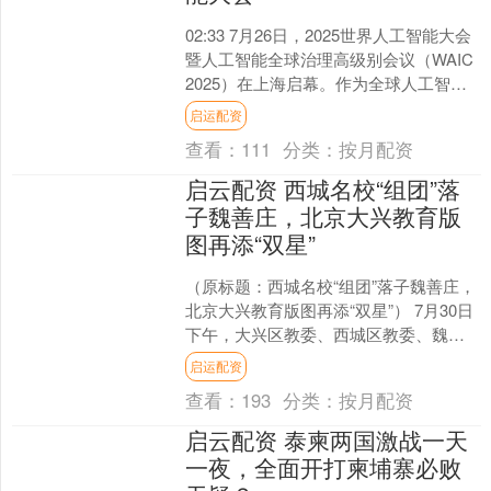
02:33 7月26日，2025世界人工智能大会
暨人工智能全球治理高级别会议（WAIC
2025）在上海启幕。作为全球人工智能
领域的顶级盛会，本届大会汇聚了来
启运配资
自....
查看：
111
分类：
按月配资
启云配资 西城名校“组团”落
子魏善庄，北京大兴教育版
图再添“双星”
（原标题：西城名校“组团”落子魏善庄，
北京大兴教育版图再添“双星”） 7月30日
下午，大兴区教委、西城区教委、魏善
庄镇政府及北京市铁路第二中学、北京
启运配资
市第十三中学....
查看：
193
分类：
按月配资
启云配资 泰柬两国激战一天
一夜，全面开打柬埔寨必败