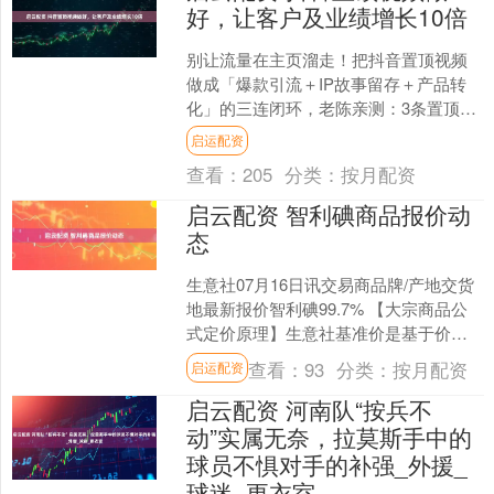
好，让客户及业绩增长10倍
别让流量在主页溜走！把抖音置顶视频
做成「爆款引流＋IP故事留存＋产品转
化」的三连闭环，老陈亲测：3条置顶即
可让客咨翻10倍。从挑爆款指标、讲三
启运配资
轮起伏故事到植入秒....
查看：
205
分类：
按月配资
启云配资 智利碘商品报价动
态
生意社07月16日讯交易商品牌/产地交货
地最新报价智利碘99.7% 【大宗商品公
式定价原理】生意社基准价是基于价格
大数据与生意社价格模型产生的交易指
查看：
93
分类：
按月配资
启运配资
导价，又称生....
启云配资 河南队“按兵不
动”实属无奈，拉莫斯手中的
球员不惧对手的补强_外援_
球迷_更衣室