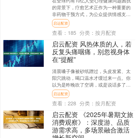
在全球约有10亿人受心理健康问题困扰
的背景下，疗愈艺术正作为一种重要的
非药物干预方式，为公众提供情感支持
与内在平衡。近日，海派艺术馆推出“心
启运配资
身共境——疗愈艺术实....
查看：
185
分类：
按月配资
启云配资 风热体质的人，若
反复头痛咽痛，别忽视身体
在“提醒”
清晨嗓子像被砂纸蹭过，头皮发紧、太
阳穴跳动，喝口温水才缓过来一点。你
以为是昨晚吹了空调，或是说话多了，
其实身体在用最“土”的方式提醒你——火
启运配资
势上头了。中医把这类....
查看：
228
分类：
按月配资
启云配资 《2025年暑期文旅
消费观察》：深度游、品质
游需求高，多场景融合激活
增长新空间