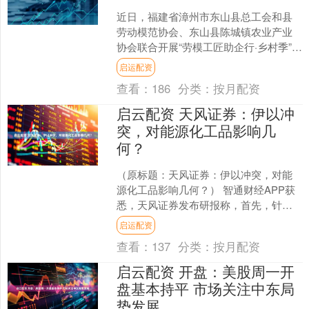
近日，福建省漳州市东山县总工会和县
劳动模范协会、东山县陈城镇农业产业
协会联合开展“劳模工匠助企行·乡村季”活
动，来自陈城镇的20多家种养企业代表
启运配资
参加。 活动旨在....
查看：
186
分类：
按月配资
启云配资 天风证券：伊以冲
突，对能源化工品影响几
何？
（原标题：天风证券：伊以冲突，对能
源化工品影响几何？） 智通财经APP获
悉，天风证券发布研报称，首先，针对
油田目标袭击，不如针对油库炼厂来的
启运配资
方便，类似俄乌也是对....
查看：
137
分类：
按月配资
启云配资 开盘：美股周一开
盘基本持平 市场关注中东局
势发展