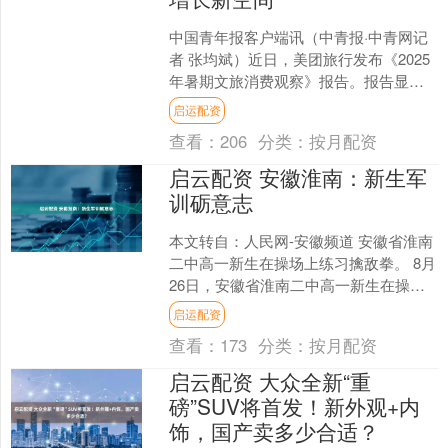
中国青年报客户端讯（中青报·中青网记
者 张均斌）近日，美团旅行发布《2025
年暑期文旅消费观察》报告。报告显
示，今年暑期旅游市场热度持续，各类
启运配资
细分需求场景迸发，....
查看：
206
分类：
按月配资
启云配资 安徽淮南：新生军
训砺意志
本文转自：人民网-安徽频道 安徽省淮南
二中高一新生在操场上练习擒敌拳。 8月
26日，安徽省淮南二中高一新生在操场
上练习擒敌拳。新学期来临，安徽省淮
启运配资
南市高中组织新....
查看：
173
分类：
按月配资
启云配资 大众全新“重
磅”SUV将首发！新外观+内
饰，国产卖多少合适？