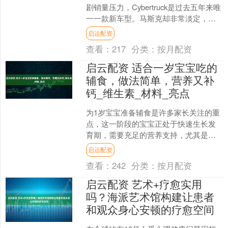
剧销量压力，Cybertruck是过去五年来唯
一一款新车型。马斯克却非常淡定，对
投资者表示要“仰望山上闪闪发光的城
启运配资
堡”，将战....
查看：
217
分类：
按月配资
启云配资 适合一岁宝宝吃的
辅食，做法简单，营养又补
钙_维生素_材料_亮点
为1岁宝宝准备辅食是许多家长关注的重
点，这一阶段的宝宝正处于快速生长发
育期，需要充足的营养支持，尤其是钙
质的补充对骨骼和牙齿的发育至关重
启运配资
要。以下是一些适合1岁宝....
查看：
242
分类：
按月配资
启云配资 艺术+疗愈实用
吗？海派艺术馆构建让患者
和观众身心安顿的疗愈空间