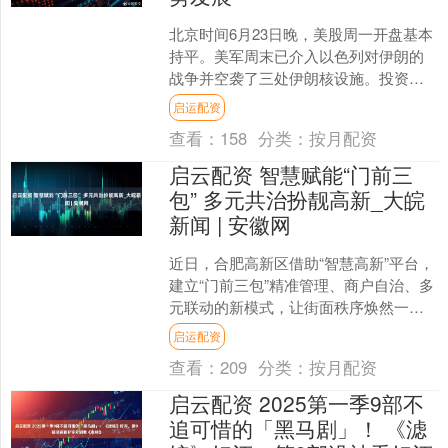
北京时间6月23日晚，美股周一开盘基本
持平。美军周末已介入以色列对伊朗的
战争并空袭了三处伊朗核设施。投资者
关注伊朗是否会对美国轰炸其核设施作
启运配资
出报复，及其对全球贸....
查看：
158
分类：
按月配资
启云配资 智慧赋能“门前三
包” 多元共治扮靓高新_大皖
新闻 | 安徽网
近日，合肥高新区借助“智慧高新”平台，
建立“门前三包”精准管理、商户自治、多
元联动的新模式，让街面秩序焕然一
新。 智慧平台精准管理，责任落实更高
启运配资
效。您有一条最新....
查看：
209
分类：
按月配资
启云配资 2025第一季9部不
追可惜的「黑马剧」！ 《滤