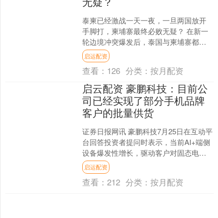
无疑？
泰柬已经激战一天一夜，一旦两国放开
手脚打，柬埔寨最终必败无疑？ 在新一
轮边境冲突爆发后，泰国与柬埔寨都在
向边境调动军事力量，双方装甲部队均
启运配资
出现在了边境地区，两国....
查看：
126
分类：
按月配资
启云配资 豪鹏科技：目前公
司已经实现了部分手机品牌
客户的批量供货
证券日报网讯 豪鹏科技7月25日在互动平
台回答投资者提问时表示，当前AI+端侧
设备爆发性增长，驱动客户对固态电池
的安全、能量密度及形态适配性需求更
启运配资
强劲。公司已完....
查看：
212
分类：
按月配资