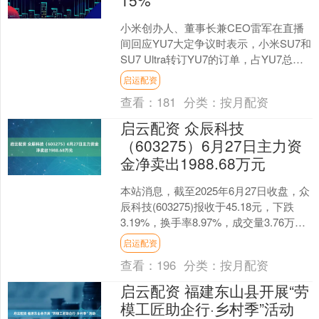
15%
小米创办人、董事长兼CEO雷军在直播
间回应YU7大定争议时表示，小米SU7和
SU7 Ultra转订YU7的订单，占YU7总订
单数不足15%。（界面新闻）....
启运配资
查看：
181
分类：
按月配资
启云配资 众辰科技
（603275）6月27日主力资
金净卖出1988.68万元
本站消息，截至2025年6月27日收盘，众
辰科技(603275)报收于45.18元，下跌
3.19%，换手率8.97%，成交量3.76万
手，成交额1.71亿元。 ....
启运配资
查看：
196
分类：
按月配资
启云配资 福建东山县开展“劳
模工匠助企行·乡村季”活动