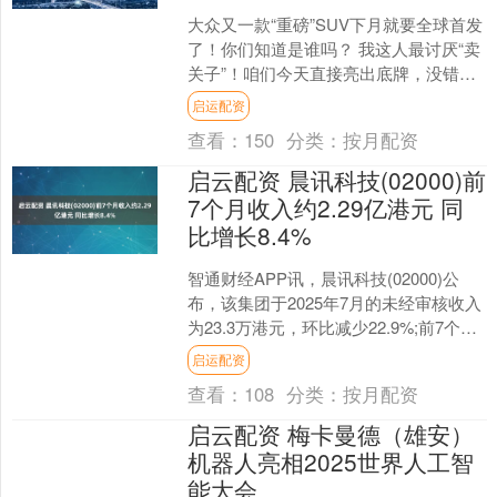
大众又一款“重磅”SUV下月就要全球首发
了！你们知道是谁吗？ 我这人最讨厌“卖
关子”！咱们今天直接亮出底牌，没错它
就是大众全新一代探歌！虽然它定位为
启运配资
一款紧凑型 ....
查看：
150
分类：
按月配资
启云配资 晨讯科技(02000)前
7个月收入约2.29亿港元 同
比增长8.4%
智通财经APP讯，晨讯科技(02000)公
布，该集团于2025年7月的未经审核收入
为23.3万港元，环比减少22.9%;前7个月
的未经审核收入约2.29亿港元，....
启运配资
查看：
108
分类：
按月配资
启云配资 梅卡曼德（雄安）
机器人亮相2025世界人工智
能大会