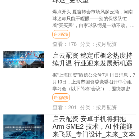
爆点开头 夏窗转会市场风起云涌，河南
球迷却只能干瞪眼——别的保级队忙
着“买买买”，自家球队愣是一动不动。眼
瞅着深圳队签下超级外援，长春亚泰和
启运配资
海牛队也补强了火力，....
查看：
178
分类：
按月配资
启云配资 稳定币概念热度持
续升温 行业迎来发展新机遇
据“上海国资”微信公众号7月11日消息，7
月10日，上海市国资委党委召开中心组
学习会（以下简称“会议”），围绕加密货
币与稳定币的发展趋势及应对策略开展
启运配资
学习。上海....
查看：
201
分类：
按月配资
启云配资 安卓手机将拥抱
Arm SME2 技术，AI 性能迎
来飞跃_专门设计_未来_文本