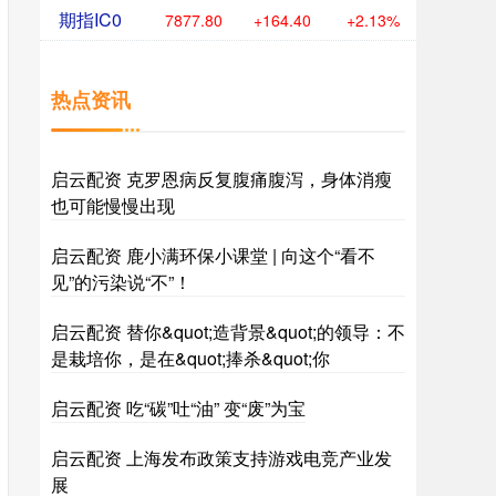
期指IC0
7877.80
+164.40
+2.13%
热点资讯
启云配资 克罗恩病反复腹痛腹泻，身体消瘦
也可能慢慢出现
启云配资 鹿小满环保小课堂 | 向这个“看不
见”的污染说“不”！
启云配资 替你&quot;造背景&quot;的领导：不
是栽培你，是在&quot;捧杀&quot;你
启云配资 吃“碳”吐“油” 变“废”为宝
启云配资 上海发布政策支持游戏电竞产业发
展