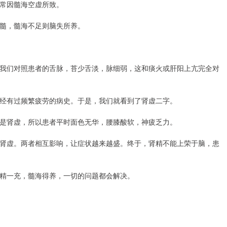
常因髓海空虚所致。
髓，髓海不足则脑失所养。
我们对照患者的舌脉，苔少舌淡，脉细弱，这和痰火或肝阳上亢完全对
经有过频繁疲劳的病史。于是，我们就看到了肾虚二字。
是肾虚，所以患者平时面色无华，腰膝酸软，神疲乏力。
肾虚。两者相互影响，让症状越来越盛。终于，肾精不能上荣于脑，患
精一充，髓海得养，一切的问题都会解决。