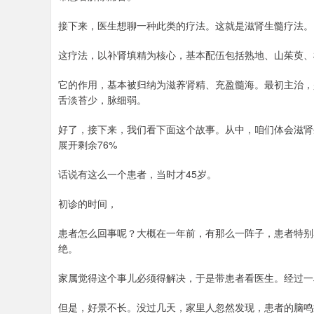
接下来，医生想聊一种此类的疗法。这就是滋肾生髓疗法。
这疗法，以补肾填精为核心，基本配伍包括熟地、山茱萸、
它的作用，基本被归纳为滋养肾精、充盈髓海。最初主治，
舌淡苔少，脉细弱。
好了，接下来，我们看下面这个故事。从中，咱们体会滋肾
展开剩余76%
话说有这么一个患者，当时才45岁。
初诊的时间，
患者怎么回事呢？大概在一年前，有那么一阵子，患者特别
绝。
家属觉得这个事儿必须得解决，于是带患者看医生。经过一
但是，好景不长。没过几天，家里人忽然发现，患者的脑鸣