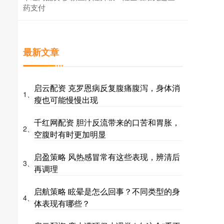
药支付
最新文章
启云配资 克罗恩病反复腹痛腹泻，身体消
1、
瘦也可能慢慢出现
千红网配资 胆汁反流带来的口苦和胃胀，
2、
空腹时有时更加明显
启盈策略 风热感冒常有这些表现，辨清后
3、
再调理
启航策略 眩晕是怎么回事？不同类型的身
4、
体表现有哪些？