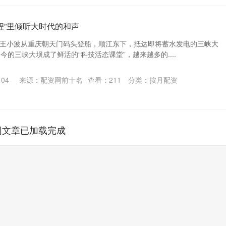
程”里倾听大时代的和声
同事王小波从重庆朝天门码头登船，顺江东下，抵达即将蓄水发电的三峡大
今的三峡大坝成了鲜活的“科技活态课堂”，越来越多的....
04
来源：配资网前十名
查看：
211
分类：
按月配资
网文章已加载完成