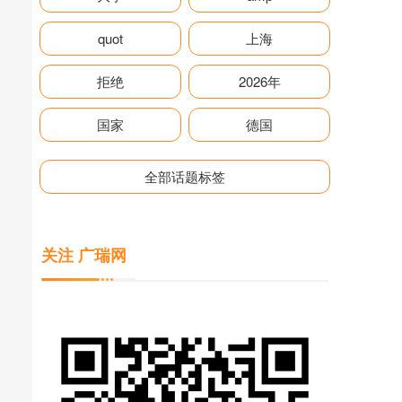
quot
上海
拒绝
2026年
国家
德国
全部话题标签
关注 广瑞网